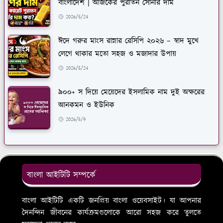
বাংলাদেশ | আজকের পুরাতন সোনার দাম
2026/5/24
ঈদে গরুর মাংস রান্নার রেসিপি ২০২৬ – স্বাদ মুখে
লেগে থাকার মতো সহজ ও মজাদার উপায়
2026/5/24
৯০০+ স দিয়ে মেয়েদের ইসলামিক নাম দুই অক্ষরের
আনকমন ও ইউনিক
2026/5/9
বাংলা আইটিটি সম্পর্কে
বাংলা আইটিটি একটি জনপ্রিয় বাংলা ওয়েবসাইট। যা আপনার
দৈনন্দিন জীবনের কার্যক্রমগুলোকে আরো সহজ করে তুলতে