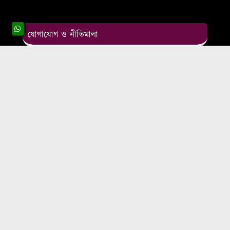
যোগাযোগ ও নীতিমালা
About Us
Contact Us
Privacy Policy
Disclaimer
Terms & Condition
বাংলা আইটিটির জনপ্রিয় ক্যাটাগরি
অনলাইন ইনকাম
স্বাস্থ্য ও চিকিৎসা
ফ্রি ইন্টারনেট