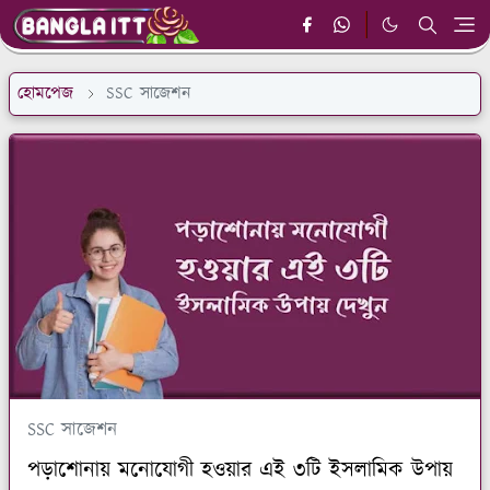
হোমপেজ
SSC সাজেশন
SSC সাজেশন
পড়াশোনায় মনোযোগী হওয়ার এই ৩টি ইসলামিক উপায়