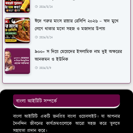
2026/5/24
ঈদে গরুর মাংস রান্নার রেসিপি ২০২৬ – স্বাদ মুখে
লেগে থাকার মতো সহজ ও মজাদার উপায়
2026/5/24
৯০০+ স দিয়ে মেয়েদের ইসলামিক নাম দুই অক্ষরের
আনকমন ও ইউনিক
2026/5/9
বাংলা আইটিটি সম্পর্কে
বাংলা আইটিটি একটি জনপ্রিয় বাংলা ওয়েবসাইট। যা আপনার
দৈনন্দিন জীবনের কার্যক্রমগুলোকে আরো সহজ করে তুলতে
সহায়তা প্রদান করে।