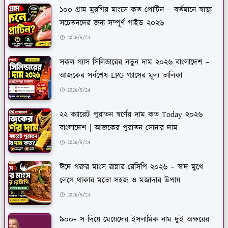
১০০ গ্রাম মুরগির মাংসে কত প্রোটিন – বর্তমানে স্বাস্থ্য
সচেতনদের জন্য সম্পূর্ণ গাইড ২০২৬
2026/5/24
সকল গ্যাস সিলিন্ডারের নতুন দাম ২০২৬ বাংলাদেশ –
আজকের সর্বশেষ LPG গ্যাসের মূল্য তালিকা
2026/5/24
২২ ক্যারেট পুরাতন স্বর্ণের দাম কত Today ২০২৬
বাংলাদেশ | আজকের পুরাতন সোনার দাম
2026/5/24
ঈদে গরুর মাংস রান্নার রেসিপি ২০২৬ – স্বাদ মুখে
লেগে থাকার মতো সহজ ও মজাদার উপায়
2026/5/24
৯০০+ স দিয়ে মেয়েদের ইসলামিক নাম দুই অক্ষরের