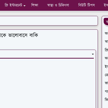
ফ্রি ইন্টারনেট
শিক্ষা
স্বাস্থ্য ও চিকিৎসা
বিউটি টিপস
ইস
ব
অ
াকে ভালোবাসে বাকি
স্
ফ্
অন
ই
রে
ভ
গ্
ভি