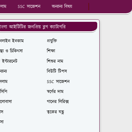
লাম
SSC সাজেশন
অন্যান্য বিষয়
াংলা আইটিটির জনপ্রিয় ব্লগ ক্যাটাগরি
নলাইন ইনকাম
প্রযুক্তি
বাস্থ্য ও চিকিৎসা
শিক্ষা
রি ইন্টারনেট
শিশুর নাম
্যান্য
বিউটি টিপস
সলাম
SSC সাজেশন
সিপি
স্বর্ণের দাম
ালোবাসা
গানের লিরিক্স
যাস
ত্বকের যত্ন
সা